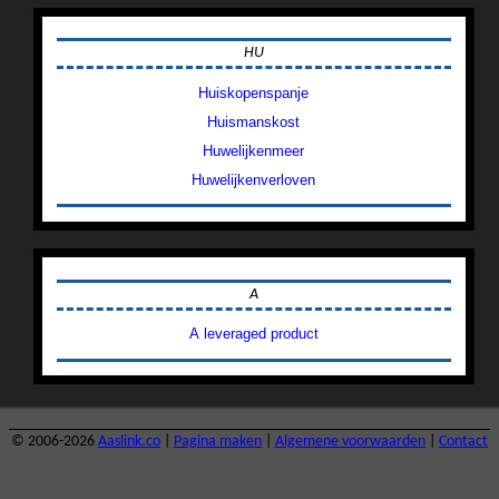
HU
Huiskopenspanje
Huismanskost
Huwelijkenmeer
Huwelijkenverloven
A
A leveraged product
© 2006-2026
Aaslink.co
|
Pagina maken
|
Algemene voorwaarden
|
Contact