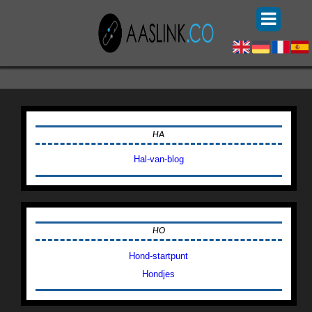
HA
Hal-van-blog
HO
Hond-startpunt
Hondjes