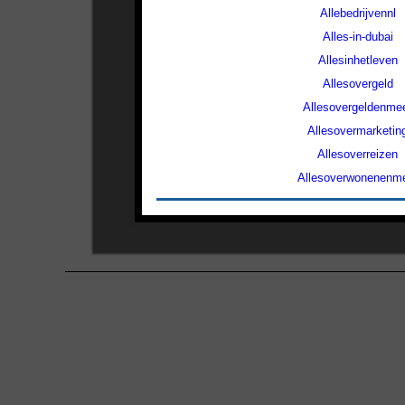
Allebedrijvennl
Alles-in-dubai
Allesinhetleven
Allesovergeld
Allesovergeldenme
Allesovermarketin
Allesoverreizen
Allesoverwonenenm