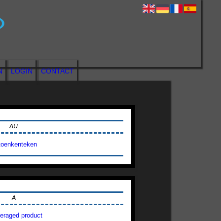
N
LOGIN
CONTACT
AU
toenkenteken
A
veraged product