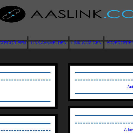
ATEGORIEËN
LINK AANMELDEN
LINK WIJZIGEN
ADVERTERE
Au
A le