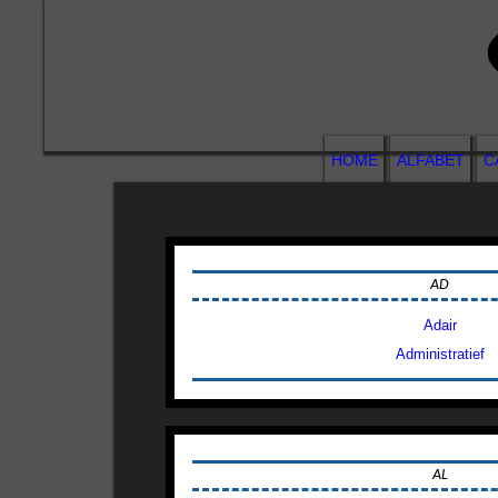
HOME
ALFABET
C
AD
Adair
Administratief
AL