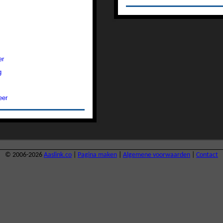
er
g
eer
© 2006-2026
Aaslink.co
|
Pagina maken
|
Algemene voorwaarden
|
Contact